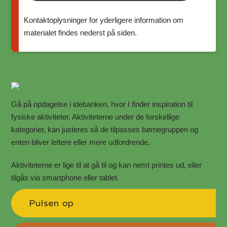
Kontaktoplysninger for yderligere information om
materialet findes nederst på siden.
Gå på opdagelse i idebanken, hvor I finder inspiration til
fysiske aktiviteter.
Aktiviteterne under de forskellige
kategorier, kan justeres så de tilpasses børnegruppen og
enten bliver lettere eller mere udfordrende.
Aktiviteterne er lige til at gå til og kan nemt printes ud, eller
tilgås via smartphone eller tablet.
Pulsen op