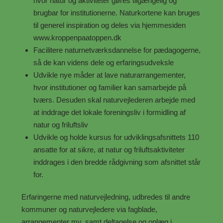
hvor natur og aktiviteter gøres tilgængelig og
brugbar for institutionerne. Naturkortene kan bruges
til generel inspiration og deles via hjemmesiden
www.kroppenpaatoppen.dk
Facilitere naturnetværksdannelse for pædagogerne,
så de kan videns dele og erfaringsudveksle
Udvikle nye måder at lave naturarrangementer,
hvor institutioner og familier kan samarbejde på
tværs. Desuden skal naturvejlederen arbejde med
at inddrage det lokale foreningsliv i formidling af
natur og friluftsliv
Udvikle og holde kursus for udviklingsafsnittets 110
ansatte for at sikre, at natur og friluftsaktiviteter
inddrages i den bredde rådgivning som afsnittet står
for.
Erfaringerne med naturvejledning, udbredes til andre
kommuner og naturvejledere via fagblade,
arrangementer mv. samt deltagelse og oplæg i