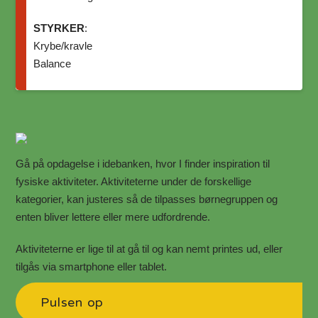
STYRKER
:
Krybe/kravle
Balance
Gå på opdagelse i idebanken, hvor I finder inspiration til
fysiske aktiviteter.
Aktiviteterne under de forskellige
kategorier, kan justeres så de tilpasses børnegruppen og
enten bliver lettere eller mere udfordrende.
Aktiviteterne er lige til at gå til og kan nemt printes ud, eller
tilgås via smartphone eller tablet.
Pulsen op