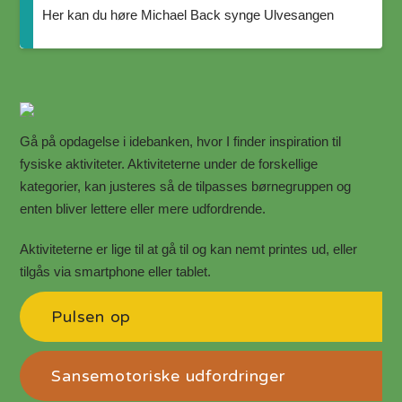
Her kan du høre Michael Back synge Ulvesangen
Gå på opdagelse i idebanken, hvor I finder inspiration til
fysiske aktiviteter.
Aktiviteterne under de forskellige
kategorier, kan justeres så de tilpasses børnegruppen og
enten bliver lettere eller mere udfordrende.
Aktiviteterne er lige til at gå til og kan nemt printes ud, eller
tilgås via smartphone eller tablet.
Pulsen op
Sansemotoriske udfordringer