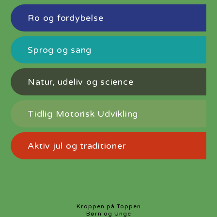
Ro og fordybelse
Sprog og sang
Natur, udeliv og science
Tidlig Motorisk Udvikling
Aktiv jul og traditioner
Kroppen på Toppen
Børn og Unge